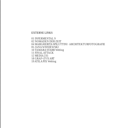
EXTERNE LINKS
01 INFERMENTAL 9
02 NOMADEN DER ZEIT
04 MARGHERITA SPILUTTINI · ARCHITEKTURFOTOGRAFIE
05 JANA WISNIEWSKI
10 TAMARA STARR Weblog
11 FINAL ATTACK
12 MEDIA 235
18 GRAF+ZYX ART
19 ATILA PIX Weblog